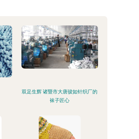
双足生辉 诸暨市大唐骏如针织厂的
袜子匠心