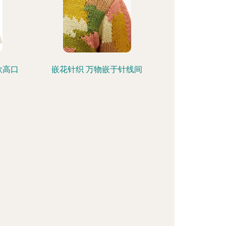
款高口
嵌花针织 万物嵌于针线间