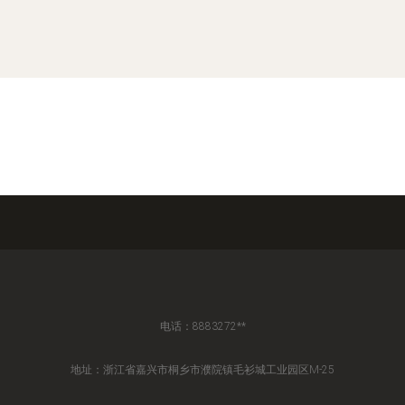
电话：8883272**
地址：浙江省嘉兴市桐乡市濮院镇毛衫城工业园区M-25