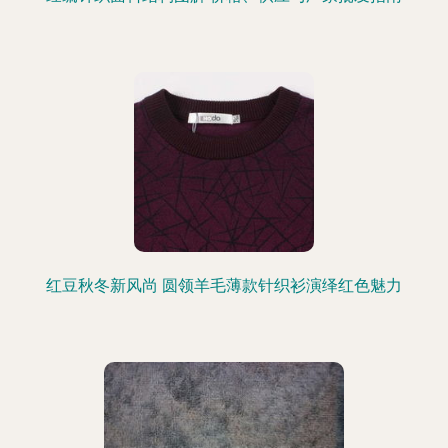
红豆秋冬新风尚 圆领羊毛薄款针织衫演绎红色魅力