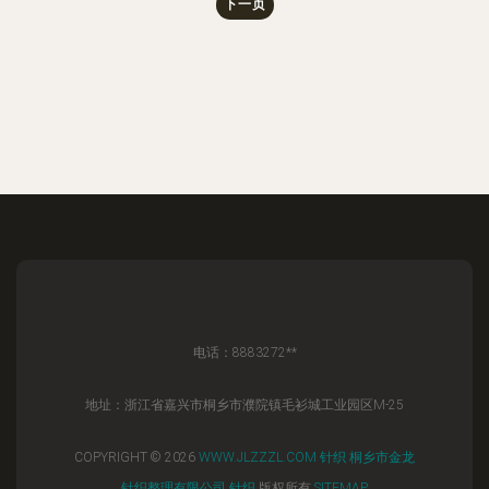
下一页
电话：8883272**
地址：浙江省嘉兴市桐乡市濮院镇毛衫城工业园区M-25
COPYRIGHT © 2026
WWW.JLZZZL.COM
针织
桐乡市金龙
针织整理有限公司
针织
版权所有
SITEMAP