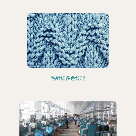
毛针织多色纹理