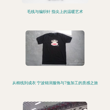
毛线与编织针 指尖上的温暖艺术
从棉线到成衣 宁波锦润服饰与T恤加工的质感之旅