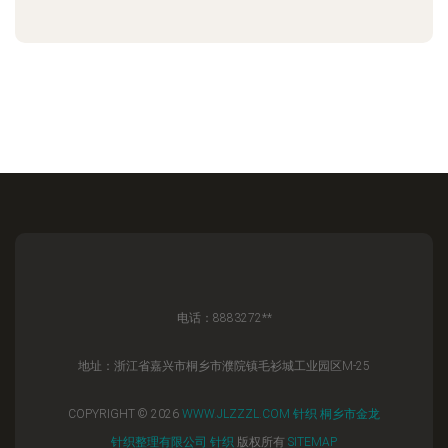
电话：8883272**
地址：浙江省嘉兴市桐乡市濮院镇毛衫城工业园区M-25
COPYRIGHT © 2026
WWW.JLZZZL.COM
针织
桐乡市金龙
针织整理有限公司
针织
版权所有
SITEMAP