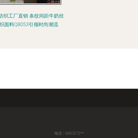
纺织工厂直销 条纹间距牛奶丝
织面料Q8053引领时尚潮流
电话：8883272**