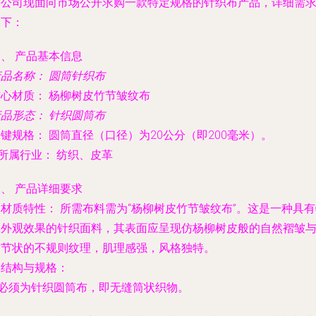
本公司现面向市场公开求购一款特定规格的针织布产品，详细需
如下：
、 产品基本信息
产品名称：
圆筒针织布
核心材质：
杨柳树皮竹节皱纹布
产品形态：
针织圆筒布
关键规格：
圆筒直径（口径）为20公分（即200毫米）。
所属行业：
纺织、皮革
、 产品详细要求
.
材质特性：
所需布料需为“杨柳树皮竹节皱纹布”。这是一种具有
殊外观效果的针织面料，其表面应呈现仿杨柳树皮般的自然褶皱
竹节状的不规则纹理，肌理感强，风格独特。
.
结构与规格：
 必须为
针织圆筒布
，即无缝筒状织物。