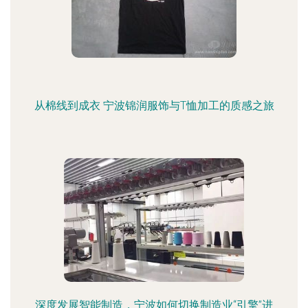
从棉线到成衣 宁波锦润服饰与T恤加工的质感之旅
深度发展智能制造，宁波如何切换制造业“引擎”进