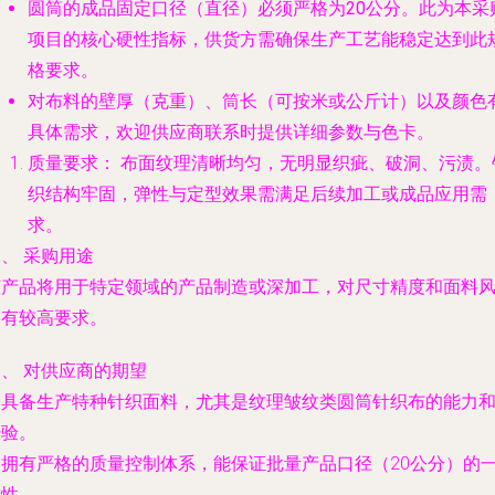
圆筒的
成品固定口径（直径）必须严格为20公分
。此为本采
项目的核心硬性指标，供货方需确保生产工艺能稳定达到此
格要求。
对布料的壁厚（克重）、筒长（可按米或公斤计）以及颜色
具体需求，欢迎供应商联系时提供详细参数与色卡。
质量要求：
布面纹理清晰均匀，无明显织疵、破洞、污渍。
织结构牢固，弹性与定型效果需满足后续加工或成品应用需
求。
、 采购用途
该产品将用于特定领域的产品制造或深加工，对尺寸精度和面料
格有较高要求。
、 对供应商的期望
. 具备生产特种针织面料，尤其是纹理皱纹类圆筒针织布的能力
经验。
. 拥有严格的质量控制体系，能保证批量产品口径（20公分）的
致性。