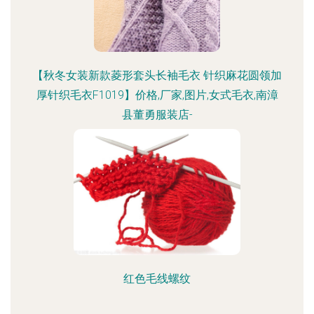
【秋冬女装新款菱形套头长袖毛衣 针织麻花圆领加
厚针织毛衣F1019】价格,厂家,图片,女式毛衣,南漳
县董勇服装店-
红色毛线螺纹