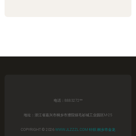
电话：8883272**
地址：浙江省嘉兴市桐乡市濮院镇毛衫城工业园区M-25
COPYRIGHT © 2026
WWW.JLZZZL.COM
针织
桐乡市金龙