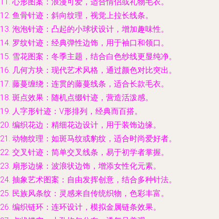
心形图案：浪漫可爱，适合情侣或礼物毛衣。
鱼骨针迹：斜向纹理，视觉上拉长线条。
泡泡针迹：凸起的小球状设计，增加趣味性。
罗纹针迹：经典弹性边饰，用于袖口和领口。
雪花图案：冬季主题，结合白色纱线更显纯净。
几何方块：现代艺术风格，通过颜色对比突出。
藤蔓缠绕：连贯的藤蔓线条，适合长款毛衣。
斑点效果：随机点缀针迹，营造活泼感。
人字形针迹：V形排列，经典而百搭。
编织花边：精细花边设计，用于装饰边缘。
动物纹理：如斑马纹或豹纹，适合时尚爱好者。
交叉针迹：简单交叉线条，易于初学者掌握。
扇形边缘：波浪状边饰，增添女性化元素。
抽象艺术图案：自由发挥创意，结合多种针法。
民族风条纹：灵感来自传统织物，色彩丰富。
编织链环：连环设计，模拟金属链条效果。