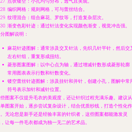
点状镂空：小孔均匀分布，透气且美观。
编织网格：规则网格，可与蕾丝结合。
纹理混合：组合麻花、罗纹等，打造复杂层次。
渐变色彩针迹：通过针法变化实现颜色渐变，视觉冲击强。
部分图解说明：
麻花针迹图解：通常涉及交叉针法，先织几针平针，然后交
左右针组，重复形成扭结。
菱形图案图解：以中心点为轴，通过增减针数形成菱形轮廓
常用图表表示行数和针数变化。
镂空蕾丝针迹图解：涉及挂针和并针，创建小孔，图解中常
符号表示加针和减针位置。
这些图案不仅提升毛衣的美观度，还让针织过程充满乐趣。建议
简单图案开始，逐步尝试复杂设计，结合优质纱线，打造个性化
品。无论您是新手还是经验丰富的针织者，这些图案都能激发灵
感，让每一件毛衣都成为独一无二的艺术品。