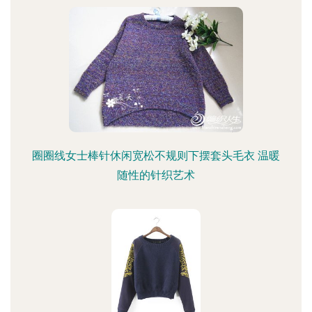
圈圈线女士棒针休闲宽松不规则下摆套头毛衣 温暖
随性的针织艺术