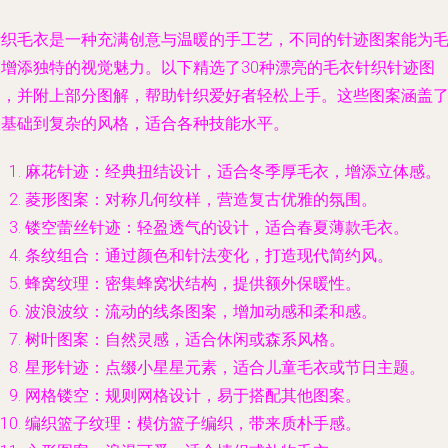
针织毛衣是一种充满创意与温暖的手工艺，不同的针迹图案能为
衣增添独特的视觉魅力。以下精选了30种漂亮的毛衣针织针迹图
案，并附上部分图解，帮助针织爱好者轻松上手。这些图案涵盖
从基础到复杂的风格，适合各种技能水平。
麻花针迹：经典扭结设计，适合冬季厚毛衣，增添立体感。
菱形图案：对称几何纹样，营造复古优雅的氛围。
镂空蕾丝针迹：轻盈透气的设计，适合春夏薄款毛衣。
条纹组合：通过颜色和针法变化，打造现代简约风。
蜂窝纹理：密集蜂窝状结构，提供额外保暖性。
波浪波纹：流动的线条图案，增加动感和柔和感。
树叶图案：自然灵感，适合休闲或森系风格。
星形针迹：点缀小星星元素，适合儿童毛衣或节日主题。
网格镂空：规则网格设计，易于搭配其他图案。
编织篮子纹理：模仿篮子编织，带来质朴手感。