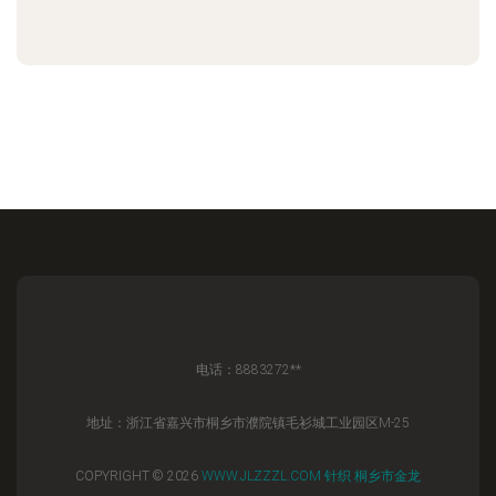
电话：8883272**
地址：浙江省嘉兴市桐乡市濮院镇毛衫城工业园区M-25
COPYRIGHT © 2026
WWW.JLZZZL.COM
针织
桐乡市金龙