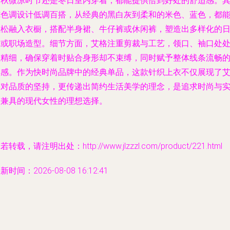
春秋微凉时节还是冬日室内穿着，都能提供恰到好处的舒适感。
纯色调设计低调百搭，从经典的黑白灰到柔和的米色、蓝色，都
轻松融入衣橱，搭配半身裙、牛仔裤或休闲裤，塑造出多样化的
常或职场造型。细节方面，艾格注重剪裁与工艺，领口、袖口处
理精细，确保穿着时贴合身形却不束缚，同时赋予整体线条流畅
美感。作为快时尚品牌中的经典单品，这款针织上衣不仅展现了
格对品质的坚持，更传递出简约生活美学的理念，是追求时尚与
用兼具的现代女性的理想选择。
若转载，请注明出处：http://www.jlzzzl.com/product/221.html
新时间：2026-08-08 16:12:41